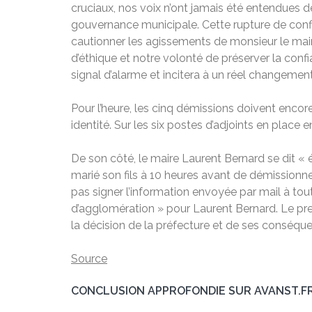
cruciaux, nos voix n’ont jamais été entendues d
gouvernance municipale. Cette rupture de confian
cautionner les agissements de monsieur le maire 
d’éthique et notre volonté de préserver la con
signal d’alarme et incitera à un réel changeme
Pour l’heure, les cinq démissions doivent encore
identité. Sur les six postes d’adjoints en place 
De son côté, le maire Laurent Bernard se dit « é
marié son fils à 10 heures avant de démissionner
pas signer l’information envoyée par mail à tout
d’agglomération » pour Laurent Bernard. Le pre
la décision de la préfecture et de ses conséquen
Source
CONCLUSION APPROFONDIE SUR AVANST.F