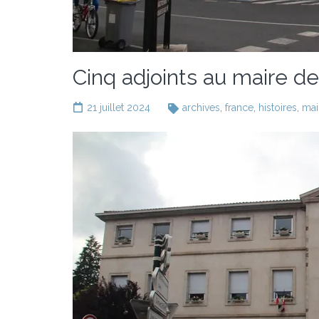
Cinq adjoints au maire d
21 juillet 2024
archives
,
france
,
histoires
,
mai