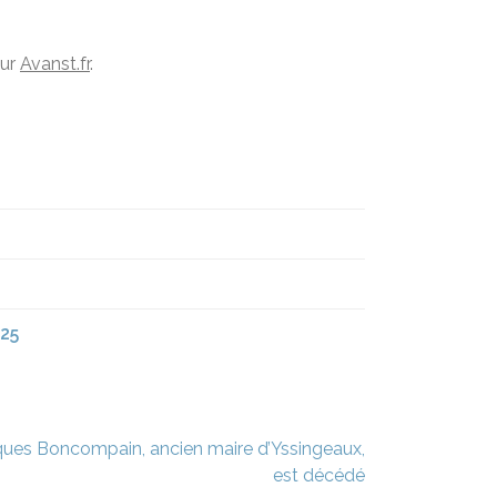
sur
Avanst.fr
.
025
ques Boncompain, ancien maire d’Yssingeaux,
est décédé