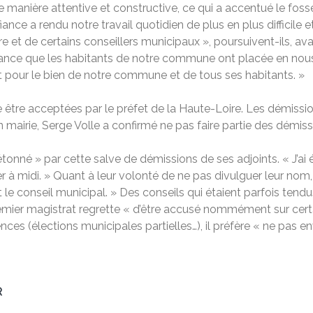
e manière attentive et constructive, ce qui a accentué le foss
ce a rendu notre travail quotidien de plus en plus difficile e
et de certains conseillers municipaux », poursuivent-ils, avant
fiance que les habitants de notre commune ont placée en nou
nt pour le bien de notre commune et de tous ses habitants. »
 être acceptées par le préfet de la Haute-Loire. Les démission
en mairie, Serge Volle a confirmé ne pas faire partie des démiss
tonné » par cette salve de démissions de ses adjoints. « J’ai 
 à midi. » Quant à leur volonté de ne pas divulguer leur nom, 
 le conseil municipal. » Des conseils qui étaient parfois tendu
mier magistrat regrette « d’être accusé nommément sur certai
ces (élections municipales partielles…), il préfère « ne pas e
R