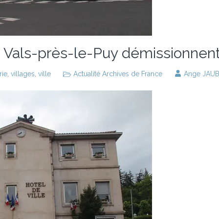
e Vals-près-le-Puy démissionnen
rie
,
villages
,
ville
Actualité Archives de France
Ange JAU