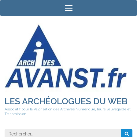
Aller
au
contenu
(Pressez
Entrée)
LES ARCHÉOLOGUES DU WEB
Associatif pour la Valorisation des Archives Numérique, leurs Sauvegarde et
Transmission.
Rechercher 