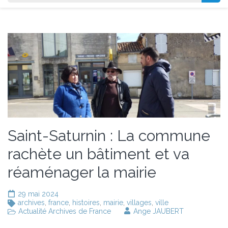
Saint-Saturnin : La commune
rachète un bâtiment et va
réaménager la mairie
29 mai 2024
archives
,
france
,
histoires
,
mairie
,
villages
,
ville
Actualité Archives de France
Ange JAUBERT