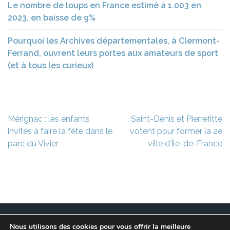
Le nombre de loups en France estimé à 1.003 en
2023, en baisse de 9%
Pourquoi les Archives départementales, à Clermont-
Ferrand, ouvrent leurs portes aux amateurs de sport
(et à tous les curieux)
Navigation
Mérignac : les enfants
Saint-Denis et Pierrefitte
de
invités à faire la fête dans le
votent pour former la 2e
l’article
parc du Vivier
ville d’Île-de-France
Nous utilisons des cookies pour vous offrir la meilleure
Ce site est à l’initiative de l’association des Maires