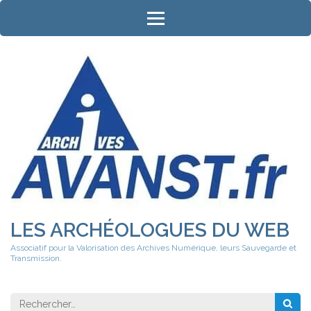
Aller
au
contenu
(Pressez
Entrée)
LES ARCHÉOLOGUES DU WEB
Associatif pour la Valorisation des Archives Numérique, leurs Sauvegarde et
Transmission.
Rechercher 