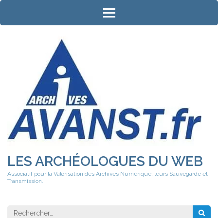
Aller
au
contenu
(Pressez
Entrée)
LES ARCHÉOLOGUES DU WEB
Associatif pour la Valorisation des Archives Numérique, leurs Sauvegarde et
Transmission.
Rechercher 