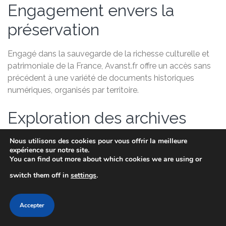
Engagement envers la
préservation
Engagé dans la sauvegarde de la richesse culturelle et
patrimoniale de la France, Avanst.fr offre un accès sans
précédent à une variété de documents historiques
numériques, organisés par territoire.
Exploration des archives
numériques
Nous utilisons des cookies pour vous offrir la meilleure
expérience sur notre site.
You can find out more about which cookies we are using or
Que vous soyez un chercheur passionné, un étudiant
curieux ou un habitant désireux de découvrir l’histoire de
switch them off in
settings
.
votre ville ou village, vous trouverez dans les archives du
web de Avanst.fr une mine d’informations précieuses et
Accepter
captivantes.