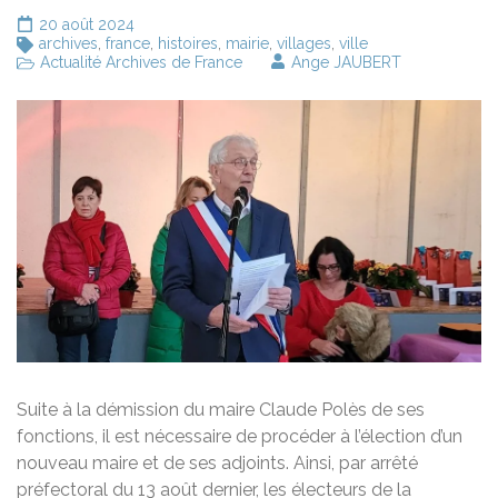
20 août 2024
archives
,
france
,
histoires
,
mairie
,
villages
,
ville
Actualité Archives de France
Ange JAUBERT
Suite à la démission du maire Claude Polès de ses
fonctions, il est nécessaire de procéder à l’élection d’un
nouveau maire et de ses adjoints. Ainsi, par arrêté
préfectoral du 13 août dernier, les électeurs de la