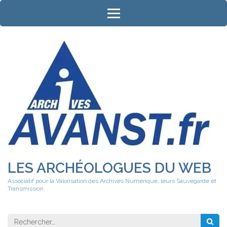
Aller
au
contenu
(Pressez
Entrée)
LES ARCHÉOLOGUES DU WEB
Associatif pour la Valorisation des Archives Numérique, leurs Sauvegarde et
Transmission.
Rechercher 