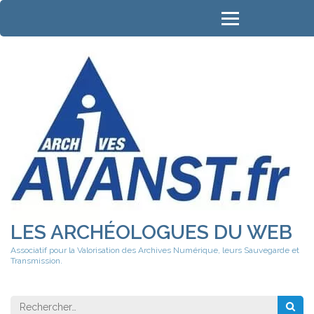
Aller
au
contenu
(Pressez
Entrée)
LES ARCHÉOLOGUES DU WEB
Associatif pour la Valorisation des Archives Numérique, leurs Sauvegarde et
Transmission.
Rechercher 