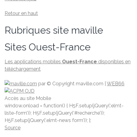
Retour en haut
Rubriques site maville
Sites Ouest-France
Les applications mobiles
Ouest-France
disponibles en
téléchargement
par
© Copyright maville.­com
|
WEB66
Accès au site Mobile
window.onload = function() { H5F.setup(jQuery(‘.elmt-
liste-form’)); H5F.setup(jQuery(‘#recherche’));
H5F.setup(jQuery(‘.elmt-news form’)); };
Source