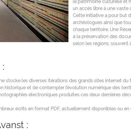
le patrimoine culturelle et 
un accès libre à une vaste 
Cette initiative a pour but 
archéologues ainsi que tou
chaque territoire. Une Rés
à la préservation des doc
selon les régions, souvent à
 :
e stocke les diverses itérations des grands sites internet du ter
ion historique et de contempler l’évolution numérique des territ
photographies électroniques produites ces deux dernières déc
reux écrits en format PDF, actuellement disponibles ou en co
vanst :