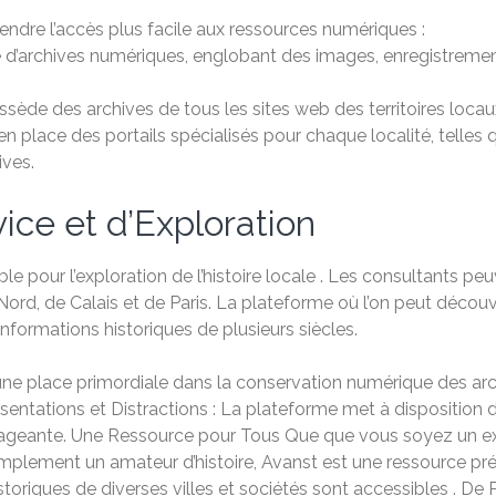
endre l’accès plus facile aux ressources numériques :
e d’archives numériques, englobant des images, enregistremen
sède des archives de tous les sites web des territoires locau
place des portails spécialisés pour chaque localité, telles qu
ives.
ce et d’Exploration
ble pour l’exploration de l’histoire locale . Les consultants
d, de Calais et de Paris. La plateforme où l’on peut découvri
 informations historiques de plusieurs siècles.
ne place primordiale dans la conservation numérique des arch
résentations et Distractions : La plateforme met à disposition 
engageante. Une Ressource pour Tous Que que vous soyez un ex
mplement un amateur d’histoire, Avanst est une ressource préc
storiques de diverses villes et sociétés sont accessibles . De 