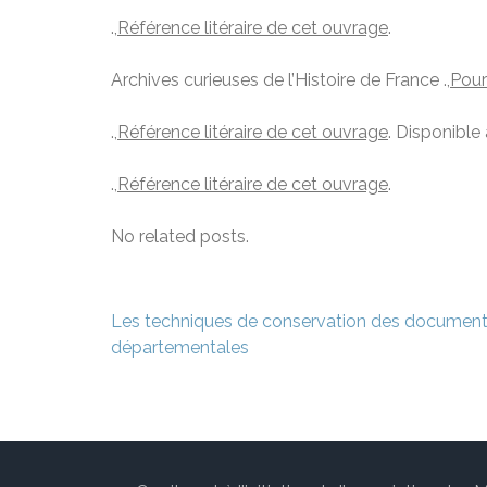
.,
Référence litéraire de cet ouvrage
.
Archives curieuses de l’Histoire de France .,
Pour
.,
Référence litéraire de cet ouvrage
. Disponible
.,
Référence litéraire de cet ouvrage
.
No related posts.
Navigation
Les techniques de conservation des document
de
départementales
l’article