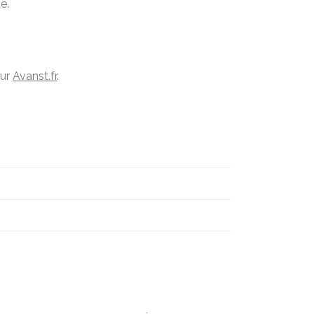
e.
sur
Avanst.fr
.