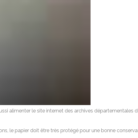
si alimenter le site internet des archives départementales d
ns, le papier doit être très protégé pour une bonne conserva