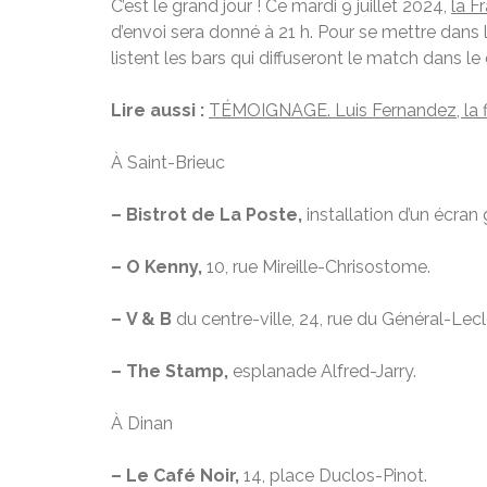
C’est le grand jour ! Ce mardi 9 juillet 2024,
la F
d’envoi sera donné à 21 h. Pour se mettre dan
listent les bars qui diffuseront le match dans l
Lire aussi :
TÉMOIGNAGE. Luis Fernandez, la fin
À Saint-Brieuc
–
Bistrot de La Poste,
installation d’un écran
–
O Kenny,
10, rue Mireille-Chrisostome.
– V & B
du centre-ville, 24, rue du Général-Lecl
– The Stamp,
esplanade Alfred-Jarry.
À Dinan
– Le Café Noir,
14, place Duclos-Pinot.