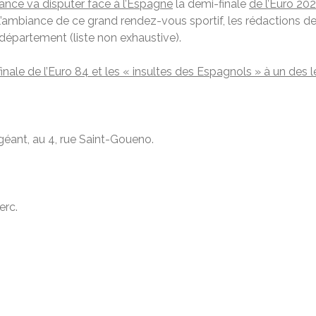
rance va disputer face à l’Espagne
la demi-finale
de l’Euro 20
s l’ambiance de ce grand rendez-vous sportif, les rédactions
e département (liste non exhaustive).
ale de l’Euro 84 et les « insultes des Espagnols » à un des l
 géant, au 4, rue Saint-Goueno.
erc.