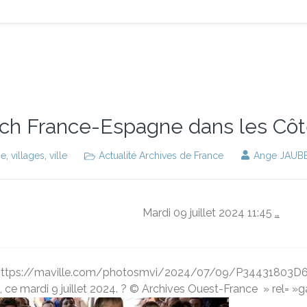
atch France-Espagne dans les Cô
ie
,
villages
,
ville
Actualité Archives de France
Ange JAUB
Mardi 09 juillet 2024 11:45
…
="https://maville.com/photosmvi/2024/07/09/P34431803D6374
ce mardi 9 juillet 2024. ? © Archives Ouest-France
» rel= »g