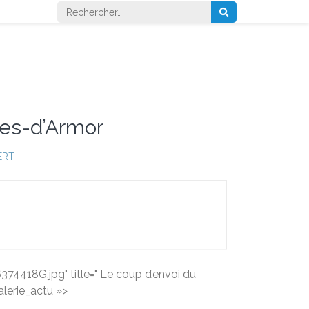
Rechercher :
tes-d’Armor
ERT
418G.jpg" title=" Le coup d’envoi du
alerie_actu »>