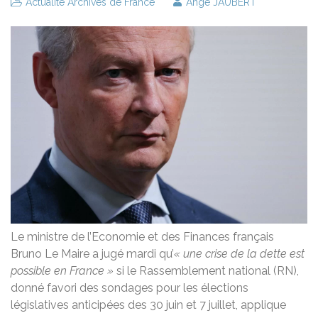
Actualité Archives de France
Ange JAUBERT
Le ministre de l’Economie et des Finances français
Bruno Le Maire a jugé mardi qu’
« une crise de la dette est
possible en France »
si le Rassemblement national (RN),
donné favori des sondages pour les élections
législatives anticipées des 30 juin et 7 juillet, applique