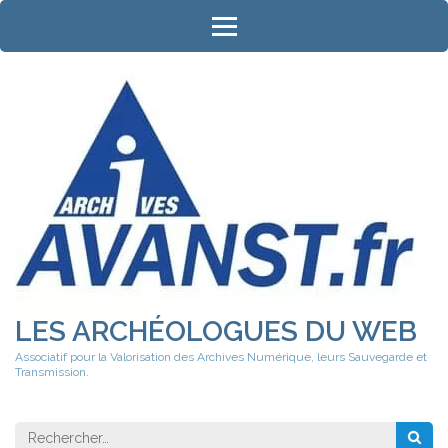
Aller
au
contenu
(Pressez
Entrée)
LES ARCHÉOLOGUES DU WEB
Associatif pour la Valorisation des Archives Numérique, leurs Sauvegarde et
Transmission.
Rechercher 