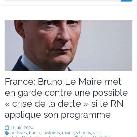
France: Bruno Le Maire met
en garde contre une possible
« crise de la dette » si le RN
applique son programme
11 juin 2024
archives
,
france
,
histoires
,
mairie
,
villages
,
ville