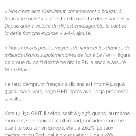
« Nos créanciers s’inquiètent, commencent à bouger, à
froncer le sourcil »
, a constaté le ministre des Finances.
«
Depuis qu’une victoire du RN est envisageable, le coût de
la dette français explose »
, a-t-il ajouté.
« Nous n’avons pas les moyens de financer les dizaines de
milliards d’euros supplémentaires de Mme Le Pen »
, figure
de proue du parti d’extrême droite RN, a encore assuré
M. Le Maire.
Le taux d’emprunt français à dix ans est monté jusqu’à
3,32% mardi vers 11h30 GMT après avoir déjà progressé
la veille.
Vers 17H30 GMT, il s’établissait à 3,23% quand, au même
moment, son équivalent allemand, considéré comme
étant le plus sûr en Europe, était à 2,62%. Le taux
d’emprunt du Portugal à dix ans était lui de 3,26%.