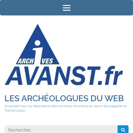
Aller
au
contenu
(Pressez
Entrée)
LES ARCHÉOLOGUES DU WEB
Associatif pour la Valorisation des Archives Numérique, leurs Sauvegarde et
Transmission.
Rechercher 