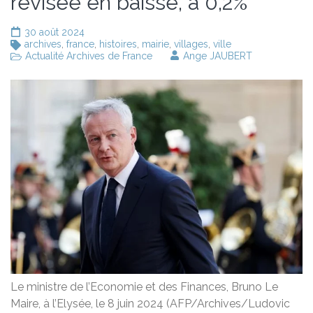
révisée en baisse, à 0,2%
30 août 2024
archives
,
france
,
histoires
,
mairie
,
villages
,
ville
Actualité Archives de France
Ange JAUBERT
Le ministre de l’Economie et des Finances, Bruno Le
Maire, à l’Elysée, le 8 juin 2024 (AFP/Archives/Ludovic