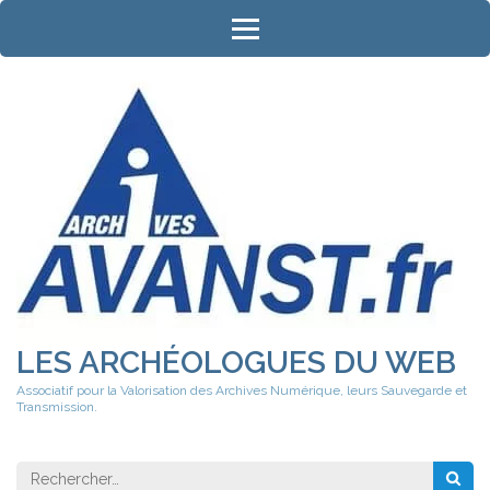
Aller
au
contenu
(Pressez
Entrée)
LES ARCHÉOLOGUES DU WEB
Associatif pour la Valorisation des Archives Numérique, leurs Sauvegarde et
Transmission.
Rechercher 