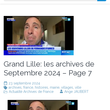
Grand Lille: les archives de
Septembre 2024 – Page 7
23 septembre 2024
archives
,
france
,
histoires
,
mairie
,
villages
,
ville
Actualité Archives de France
Ange JAUBERT