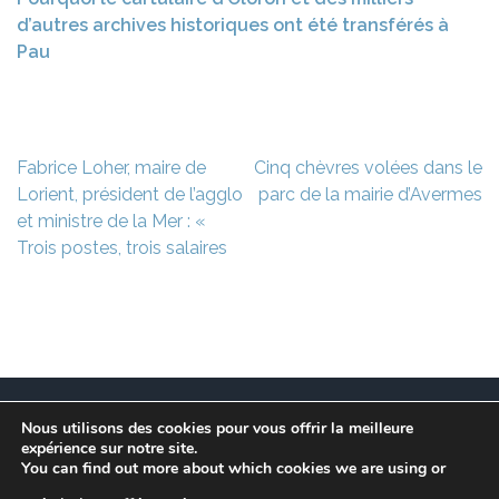
d’autres archives historiques ont été transférés à
Pau
Navigation
Fabrice Loher, maire de
Cinq chèvres volées dans le
de
Lorient, président de l’agglo
parc de la mairie d’Avermes
l’article
et ministre de la Mer : «
Trois postes, trois salaires
Nous utilisons des cookies pour vous offrir la meilleure
Ce site est à l’initiative de l’association des Maires
expérience sur notre site.
Franciliens dans un but de recherche et de conservation
You can find out more about which cookies we are using or
des informations et données disparues des communes