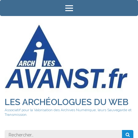
Aller
au
contenu
(Pressez
Entrée)
LES ARCHÉOLOGUES DU WEB
Associatif pour la Valorisation des Archives Numérique, leurs Sauvegarde et
Transmission.
Rechercher 