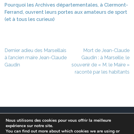
Pourquoi les Archives départementales, à Clermont-
Ferrand, ouvrent leurs portes aux amateurs de sport
(et à tous les curieux)
Navigation
Dernier adieu des Marseillais
Mort de Jean-Claude
de
à l’ancien maire Jean-Claude
Gaudin : à Marseille, le
l’article
Gaudin
souvenir de « M. le Maire »
raconté par les habitants
Nous utilisons des cookies pour vous offrir la meilleure
Ce site est à l’initiative de l’association des Maires
expérience sur notre site.
Franciliens dans un but de recherche et de conservation
You can find out more about which cookies we are using or