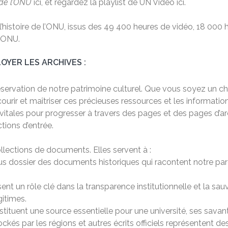
 de l’ONU
ici, et regardez la playlist de UN Video ici.
histoire de l’ONU, issus des 49 400 heures de vidéo, 18 000 h
l’ONU.
OYER LES ARCHIVES :
préservation de notre patrimoine culturel. Que vous soyez un
urir et maîtriser ces précieuses ressources et les information
 vitales pour progresser à travers des pages et des pages d’a
tions d’entrée.
ections de documents. Elles servent à :
sous dossier des documents historiques qui racontent notre pa
issent un rôle clé dans la transparence institutionnelle et la s
gitimes.
stituent une source essentielle pour une université, ses savant
ockés par les régions et autres écrits officiels représentent 