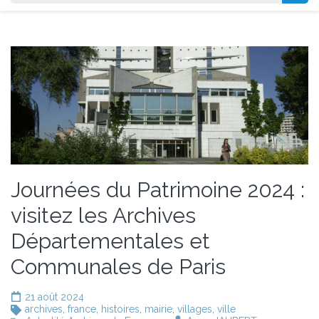
Journées du Patrimoine 2024 :
visitez les Archives
Départementales et
Communales de Paris
21 août 2024
archives
,
france
,
histoires
,
mairie
,
villages
,
ville