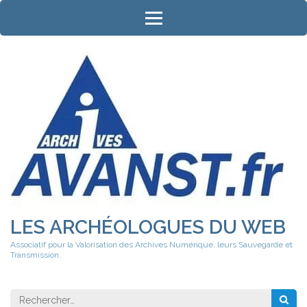
Aller
au
contenu
(Pressez
Entrée)
LES ARCHÉOLOGUES DU WEB
Associatif pour la Valorisation des Archives Numérique, leurs Sauvegarde et
Transmission.
Rechercher 