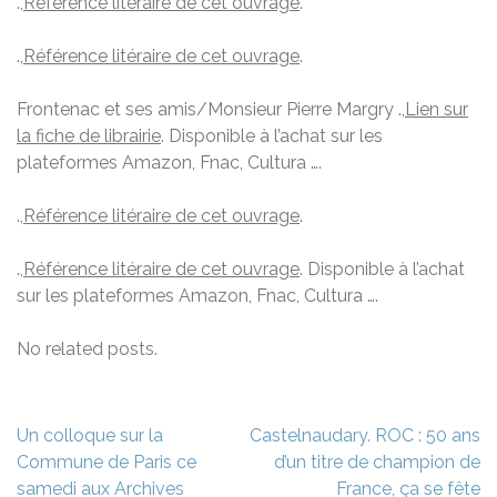
.,
Référence litéraire de cet ouvrage
.
.,
Référence litéraire de cet ouvrage
.
Frontenac et ses amis/Monsieur Pierre Margry .,
Lien sur
la fiche de librairie
. Disponible à l’achat sur les
plateformes Amazon, Fnac, Cultura ….
.,
Référence litéraire de cet ouvrage
.
.,
Référence litéraire de cet ouvrage
. Disponible à l’achat
sur les plateformes Amazon, Fnac, Cultura ….
No related posts.
Navigation
Un colloque sur la
Castelnaudary. ROC : 50 ans
de
Commune de Paris ce
d’un titre de champion de
l’article
samedi aux Archives
France, ça se fête