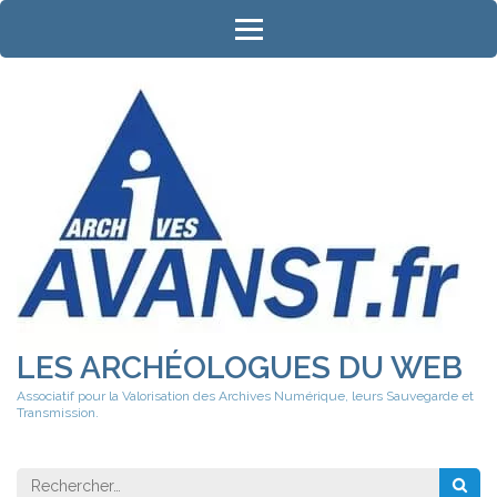
Aller
au
contenu
(Pressez
Entrée)
LES ARCHÉOLOGUES DU WEB
Associatif pour la Valorisation des Archives Numérique, leurs Sauvegarde et
Transmission.
Rechercher 