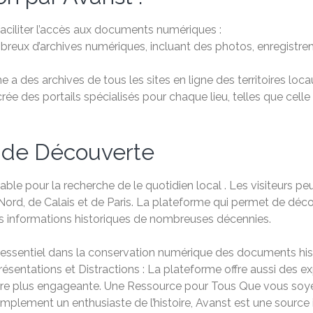
faciliter l’accès aux documents numériques :
breux d’archives numériques, incluant des photos, enregistre
me a des archives de tous les sites en ligne des territoires lo
crée des portails spécialisés pour chaque lieu, telles que celle 
t de Découverte
le pour la recherche de le quotidien local . Les visiteurs p
rd, de Calais et de Paris. La plateforme qui permet de décou
 des informations historiques de nombreuses décennies.
e essentiel dans la conservation numérique des documents hist
ésentations et Distractions : La plateforme offre aussi des ex
core plus engageante. Une Ressource pour Tous Que vous soye
plement un enthusiaste de l’histoire, Avanst est une source i