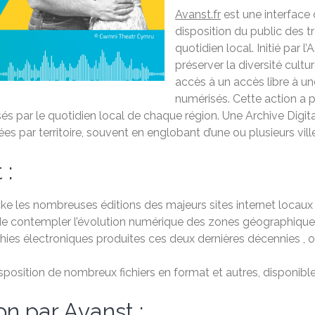
Avanst.fr
est une interface 
disposition du public des tr
quotidien local. Initié par 
préserver la diversité cult
accès à un accès libre à un
numérisés. Cette action a 
s par le quotidien local de chaque région. Une Archive Digital
s par territoire, souvent en englobant d’une ou plusieurs vill
 :
ke les nombreuses éditions des majeurs sites internet locaux d
et de contempler l’évolution numérique des zones géographique
ies électroniques produites ces deux dernières décennies , 
position de nombreux fichiers en format et autres, disponibl
on par Avanst :