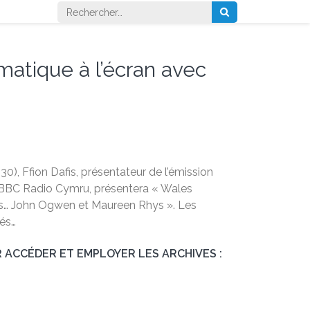
Rechercher :
matique à l’écran avec
0), Ffion Dafis, présentateur de l’émission
 BBC Radio Cymru, présentera « Wales
s… John Ogwen et Maureen Rhys ». Les
iés…
 ACCÉDER ET EMPLOYER LES ARCHIVES :