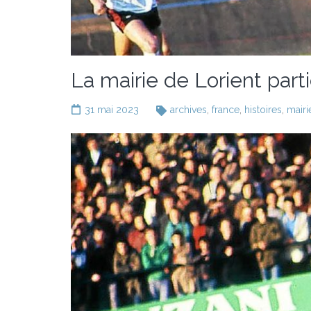
La mairie de Lorient part
31 mai 2023
archives
,
france
,
histoires
,
mairi