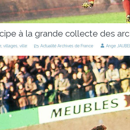
icipe à la grande collecte des ar
e
,
villages
,
ville
Actualité Archives de France
Ange JAUBE