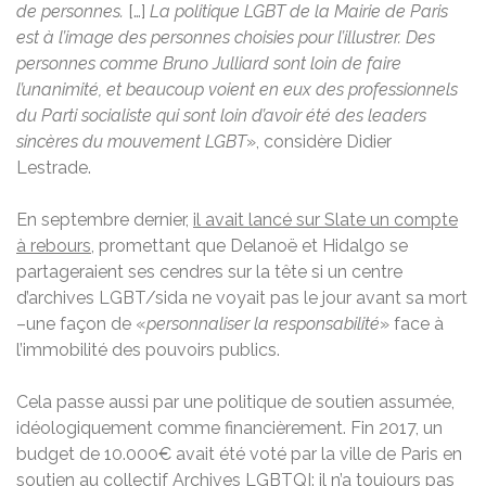
de personnes.
[…]
La politique LGBT de la Mairie de Paris
est à l’image des personnes choisies pour l’illustrer. Des
personnes comme Bruno Julliard sont loin de faire
l’unanimité, et beaucoup voient en eux des professionnels
du Parti socialiste qui sont loin d’avoir été des leaders
sincères du mouvement LGBT
», considère Didier
Lestrade.
En septembre dernier,
il avait lancé sur Slate un compte
à rebours
, promettant que Delanoë et Hidalgo se
partageraient ses cendres sur la tête si un centre
d’archives LGBT/sida ne voyait pas le jour avant sa mort
–une façon de «
personnaliser la responsabilité
» face à
l’immobilité des pouvoirs publics.
Cela passe aussi par une politique de soutien assumée,
idéologiquement comme financièrement. Fin 2017, un
budget de 10.000€ avait été voté par la ville de Paris en
soutien au collectif Archives LGBTQI: il n’a toujours pas