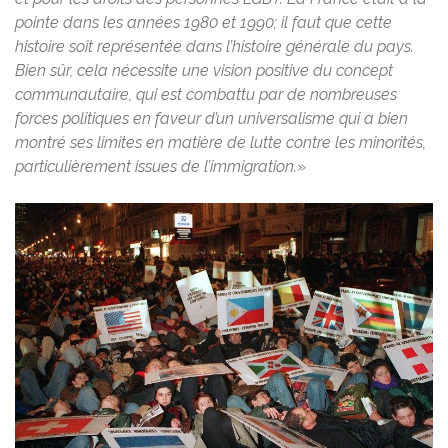
pointe dans les années 1980 et 1990; il faut que cette
histoire soit représentée dans l’histoire générale du pays.
Bien sûr, cela nécessite une vision positive du concept
communautaire, qui est combattu par de nombreuses
forces politiques en faveur d’un universalisme qui a bien
montré ses limites en matière de lutte contre les minorités,
particulièrement issues de l’immigration.
»