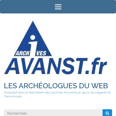
Aller
au
contenu
(Pressez
Entrée)
LES ARCHÉOLOGUES DU WEB
Associatif pour la Valorisation des Archives Numérique, leurs Sauvegarde et
Transmission.
Rechercher 