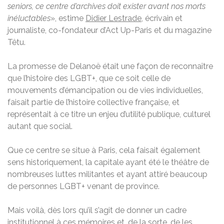
seniors, ce centre d’archives doit exister avant nos morts
inéluctables
», estime
Didier Lestrade
, écrivain et
journaliste, co-fondateur d’Act Up-Paris et du magazine
Têtu.
La promesse de Delanoë était une façon de reconnaître
que l’histoire des LGBT+, que ce soit celle de
mouvements d’émancipation ou de vies individuelles,
faisait partie de l’histoire collective française, et
représentait à ce titre un enjeu d’utilité publique, culturel
autant que social.
Que ce centre se situe à Paris, cela faisait également
sens historiquement, la capitale ayant été le théâtre de
nombreuses luttes militantes et ayant attiré beaucoup
de personnes LGBT+ venant de province.
Mais voilà, dès lors qu’il s’agit de donner un cadre
institutionnel à ces mémoires et, de la sorte, de les