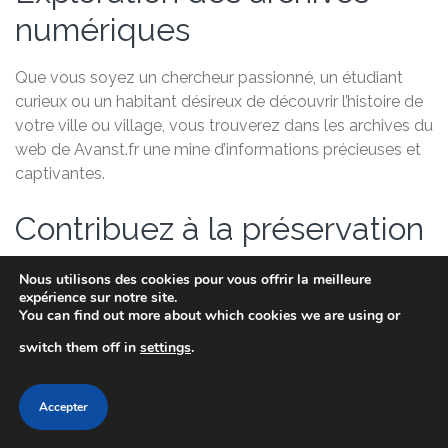
numériques
Que vous soyez un chercheur passionné, un étudiant
curieux ou un habitant désireux de découvrir l’histoire de
votre ville ou village, vous trouverez dans les archives du
web de Avanst.fr une mine d’informations précieuses et
captivantes.
Contribuez à la préservation
de l’histoire
Nous utilisons des cookies pour vous offrir la meilleure
expérience sur notre site.
En explorant cette mémoire collective numérique, vous
You can find out more about which cookies we are using or
contribuez à préserver et à transmettre le patrimoine
switch them off in
settings
.
historique de la France pour les générations futures.
Votre intérêt et votre engagement sont essentiels pour
Accepter
assurer la pérennité de cette ressource unique.