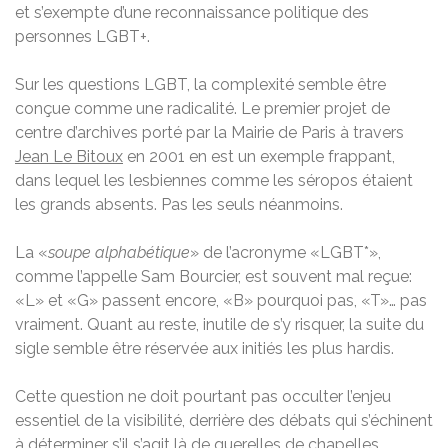
et s’exempte d’une reconnaissance politique des
personnes LGBT+.
Sur les questions LGBT, la complexité semble être
conçue comme une radicalité. Le premier projet de
centre d’archives porté par la Mairie de Paris à travers
Jean Le Bitoux
en 2001 en est un exemple frappant,
dans lequel les lesbiennes comme les séropos étaient
les grands absents. Pas les seuls néanmoins.
La «
soupe alphabétique
» de l’acronyme «LGBT*»,
comme l’appelle Sam Bourcier, est souvent mal reçue:
«L» et «G» passent encore, «B» pourquoi pas, «T»… pas
vraiment. Quant au reste, inutile de s’y risquer, la suite du
sigle semble être réservée aux initiés les plus hardis.
Cette question ne doit pourtant pas occulter l’enjeu
essentiel de la visibilité, derrière des débats qui s’échinent
à déterminer s’il s’agit là de querelles de chapelles,