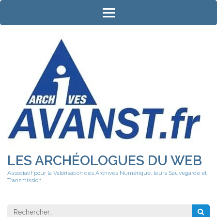
Aller
au
contenu
(Pressez
Entrée)
LES ARCHÉOLOGUES DU WEB
Associatif pour la Valorisation des Archives Numérique, leurs Sauvegarde et
Transmission.
Rechercher 