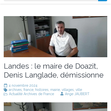
Landes : le maire de Doazit,
Denis Langlade, démissionne
4 novembre 2024
archives
,
france
,
histoires
,
mairie
,
villages
,
ville
Actualité Archives de France
Ange JAUBERT