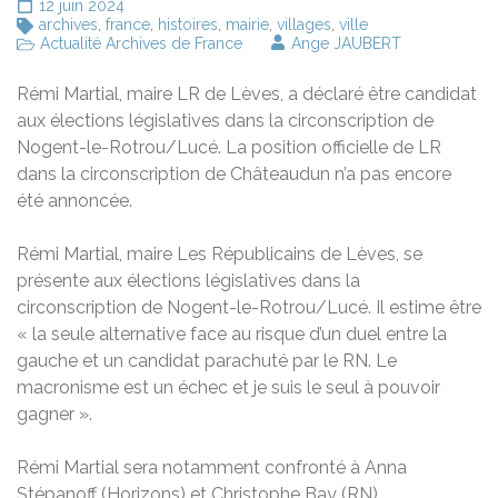
12 juin 2024
archives
,
france
,
histoires
,
mairie
,
villages
,
ville
Actualité Archives de France
Ange JAUBERT
Rémi Martial, maire LR de Lèves, a déclaré être candidat
aux élections législatives dans la circonscription de
Nogent-le-Rotrou/Lucé. La position officielle de LR
dans la circonscription de Châteaudun n’a pas encore
été annoncée.
Rémi Martial, maire Les Républicains de Lèves, se
présente aux élections législatives dans la
circonscription de Nogent-le-Rotrou/Lucé. Il estime être
« la seule alternative face au risque d’un duel entre la
gauche et un candidat parachuté par le RN. Le
macronisme est un échec et je suis le seul à pouvoir
gagner ».
Rémi Martial sera notamment confronté à Anna
Stépanoff (Horizons) et Christophe Bay (RN).