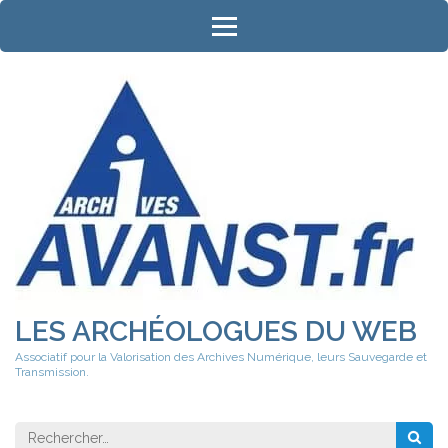
Aller
au
contenu
(Pressez
Entrée)
LES ARCHÉOLOGUES DU WEB
Associatif pour la Valorisation des Archives Numérique, leurs Sauvegarde et
Transmission.
Rechercher 