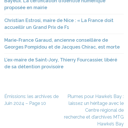
Bayeux. La certification d’identité numérique
proposée en mairie
Christian Estrosi, maire de Nice : « La France doit
accueillir un Grand Prix de F1
Marie-France Garaud, ancienne conseillère de
Georges Pompidou et de Jacques Chirac, est morte
L’ex-maire de Saint-Jory, Thierry Fourcassier, libéré
de sa détention provisoire
Navigation
Émissions: les archives de
Plumes pour Hawke’s Bay :
de
Juin 2024 – Page 10
laissez un héritage avec le
l’article
Centre régional de
recherche et d’archives MTG
Hawke’s Bay