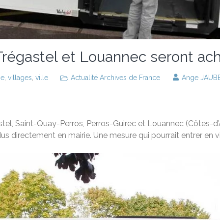
 Trégastel et Louannec seront ac
ie
,
villages
,
ville
Actualité Archives de France
Ange JAUB
stel, Saint-Quay-Perros, Perros-Guirec et Louannec (Côtes-d’Ar
dus directement en mairie. Une mesure qui pourrait entrer en v