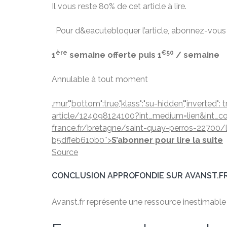
Il vous reste 80% de cet article à lire.
Pour d&eacutebloquer l’article,
abonnez-vous
ère
€50
1
semaine offerte puis 1
/ semaine
Annulable à tout moment
.mur","bottom":true,"klass":"su-hidden","inverte
article/124098124100?int_medium=lien&int_c
france.fr/bretagne/saint-quay-perros-22700/
b5dffeb610b0″>
S’abonner pour lire la suite
Source
CONCLUSION APPROFONDIE SUR AVANST.F
Avanst.fr représente une ressource inestimable po