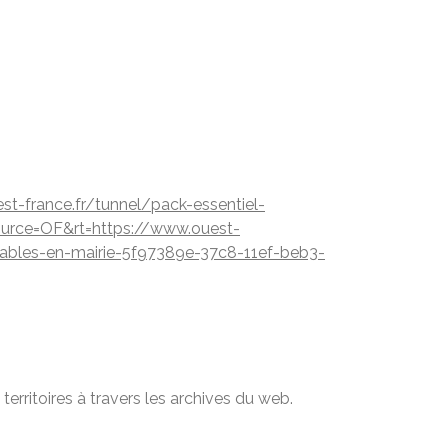
ouest-france.fr/tunnel/pack-essentiel-
ource=OF&rt=https://www.ouest-
etables-en-mairie-5f97389e-37c8-11ef-beb3-
territoires à travers les archives du web.