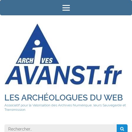
Aller
au
contenu
(Pressez
Entrée)
LES ARCHÉOLOGUES DU WEB
Associatif pour la Valorisation des Archives Numérique, leurs Sauvegarde et
Transmission.
Rechercher 