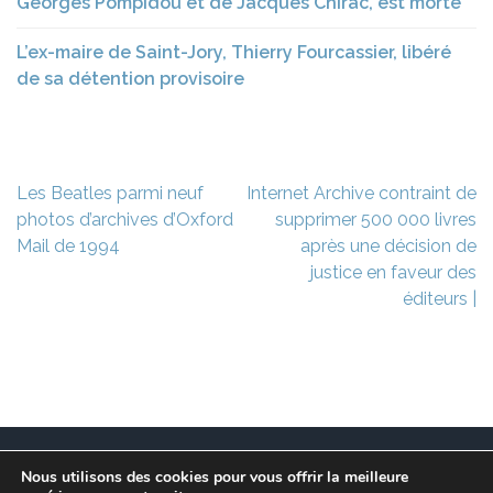
Georges Pompidou et de Jacques Chirac, est morte
L’ex-maire de Saint-Jory, Thierry Fourcassier, libéré
de sa détention provisoire
Navigation
Les Beatles parmi neuf
Internet Archive contraint de
de
photos d’archives d’Oxford
supprimer 500 000 livres
l’article
Mail de 1994
après une décision de
justice en faveur des
éditeurs |
Nous utilisons des cookies pour vous offrir la meilleure
Ce site est à l’initiative de l’association des Maires