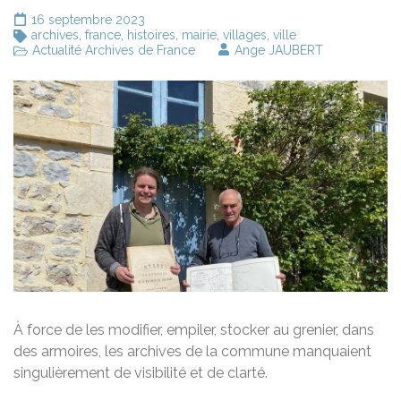
16 septembre 2023
archives
,
france
,
histoires
,
mairie
,
villages
,
ville
Actualité Archives de France
Ange JAUBERT
À force de les modifier, empiler, stocker au grenier, dans
des armoires, les archives de la commune manquaient
singulièrement de visibilité et de clarté.