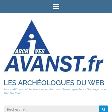
Aller
au
contenu
(Pressez
Entrée)
LES ARCHÉOLOGUES DU WEB
Associatif pour la Valorisation des Archives Numérique, leurs Sauvegarde et
Transmission.
Rechercher 