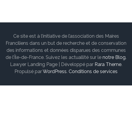
Ce site est à l’initiative de l’association des Maires
Franciliens dans un but de recherche et de conservation
des informations et données disparues des communes
de l’Île-de-France. Suivez les actuallité sur le
notre Blog.
Lawyer Landing Page | Développé par
Rara Theme
.
Propulsé par
WordPress
.
Conditions de services