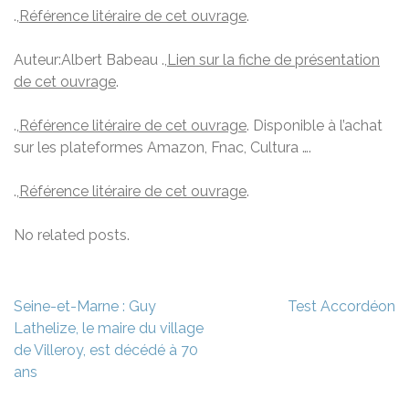
.,
Référence litéraire de cet ouvrage
.
Auteur:Albert Babeau .,
Lien sur la fiche de présentation
de cet ouvrage
.
.,
Référence litéraire de cet ouvrage
. Disponible à l’achat
sur les plateformes Amazon, Fnac, Cultura ….
.,
Référence litéraire de cet ouvrage
.
No related posts.
Navigation
Seine-et-Marne : Guy
Test Accordéon
de
Lathelize, le maire du village
l’article
de Villeroy, est décédé à 70
ans