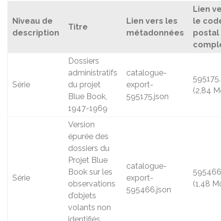
Lien v
Niveau de
Lien vers les
le cod
Titre
description
métadonnées
postal
compl
Dossiers
administratifs
catalogue-
595175.
Série
du projet
export-
(2,84 M
Blue Book,
595175.json
1947-1969
Version
épurée des
dossiers du
Projet Blue
catalogue-
Book sur les
595466
Série
export-
observations
(1,48 M
595466.json
d’objets
volants non
identifiés,