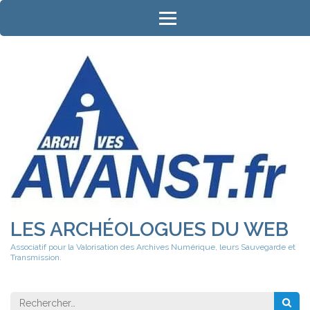
Aller
au
contenu
(Pressez
Entrée)
LES ARCHÉOLOGUES DU WEB
Associatif pour la Valorisation des Archives Numérique, leurs Sauvegarde et
Transmission.
Rechercher 