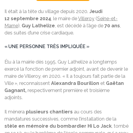
Il était à la tête du village depuis 2020.
Jeudi
12 septembre 2024
, le maire de
Villeroy
(
Seine-et-
Marne
),
Guy Lathelize
, est décédé à l’âge de
70 ans
,
des suites d’une crise cardiaque.
« UNE PERSONNE TRÈS IMPLIQUÉE »
Élu à la mairie dès 1995, Guy Lathelize a longtemps
exercé la fonction de premier adjoint, avant de devenir le
maire de Villeroy, en 2020. « Il a toujours fait partie de la
Ville », reconnaissent
Alexandra Bourillon
et
Gaëtan
Gagnant,
respectivement première et troisième
adjoints.
Il mènera
plusieurs chantiers
au cours des
mandatures successives, comme l’installation de la
stèle en mémoire du bombardier Hi Lo Jack
, tombé