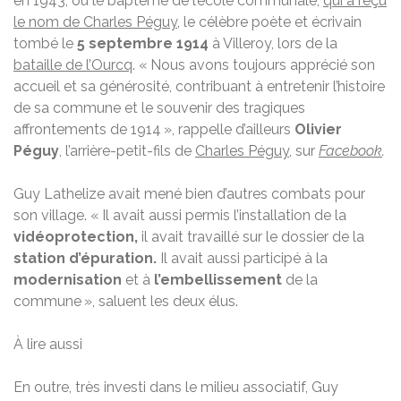
en 1943, ou le baptême de l’école communale,
qui a reçu
le nom de Charles Péguy
, le célèbre poète et écrivain
tombé le
5 septembre 1914
à Villeroy, lors de la
bataille de l’Ourcq
. « Nous avons toujours apprécié son
accueil et sa générosité, contribuant à entretenir l’histoire
de sa commune et le souvenir des tragiques
affrontements de 1914 », rappelle d’ailleurs
Olivier
Péguy
, l’arrière-petit-fils de
Charles Péguy
, sur
Facebook
.
Guy Lathelize avait mené bien d’autres combats pour
son village. « Il avait aussi permis l’installation de la
vidéoprotection,
il avait travaillé sur le dossier de la
station d’épuration.
Il avait aussi participé à la
modernisation
et à
l’embellissement
de la
commune », saluent les deux élus.
À lire aussi
En outre, très investi dans le milieu associatif, Guy