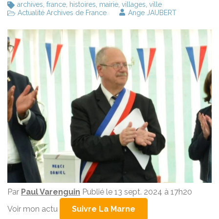
archives
,
france
,
histoires
,
mairie
,
villages
,
ville
Actualité Archives de France
Ange JAUBERT
Par
Paul Varenguin
Publié le 13 sept. 2024 à 17h20
Voir mon actu
Suivre La Marne