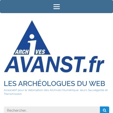
Aller
au
contenu
(Pressez
Entrée)
LES ARCHÉOLOGUES DU WEB
Associatif pour la Valorisation des Archives Numérique, leurs Sauvegarde et
Transmission.
Rechercher 