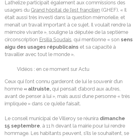
Lathelize participait également aux commissions des
usagers du
Grand hôpital de l’est francilien
(GHEF). « Il
était aussi très investi dans la question mémorielle, et
menait un travail important à ce sujet. Il voulait rendre la
mémoire vivante », souligne la députée de la septième
circonscription
Ersilia Soudais
, qui mentionne « son
sens
aigu des usages républicains
et sa capacité à
travailler avec tout le monde ».
Vidéos : en ce moment sur Actu
Ceux qui l’ont connu garderont de lui le souvenir d’un
homme
« altruiste,
qui pensait d’abord aux autres,
avant de penser à lui », mais aussi d’une personne « très
impliquée » dans ce qu’elle faisait.
Le conseil municipal de Villeroy se réunira
dimanche
15 septembre
, à 11 h devant la mairie pour lui rendre
hommage. Les habitants peuvent, s’ils le souhaitent, se