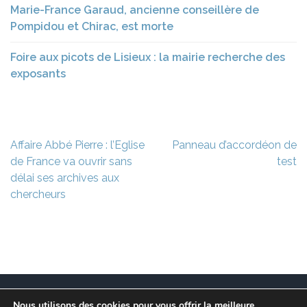
Marie-France Garaud, ancienne conseillère de
Pompidou et Chirac, est morte
Foire aux picots de Lisieux : la mairie recherche des
exposants
Navigation
Affaire Abbé Pierre : l’Eglise
Panneau d’accordéon de
de
de France va ouvrir sans
test
l’article
délai ses archives aux
chercheurs
Nous utilisons des cookies pour vous offrir la meilleure
Ce site est à l’initiative de l’association des Maires