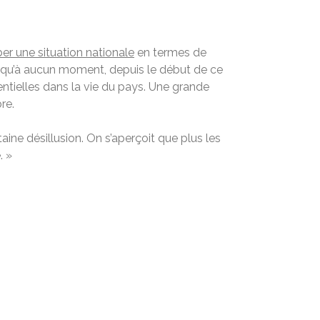
ber une situation nationale
en termes de
st qu’à aucun moment, depuis le début de ce
entielles dans la vie du pays. Une grande
re.
taine désillusion. On s’aperçoit que plus les
. »