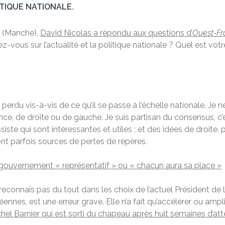
ITIQUE NATIONALE.
s (Manche),
David Nicolas a répondu aux questions d’
Ouest-Fr
z-vous sur l’actualité et la politique nationale ? Quel est vo
du vis-à-vis de ce qu’il se passe à l’échelle nationale. Je ne
ce, de droite ou de gauche. Je suis partisan du consensus, c
siste qui sont intéressantes et utiles ; et des idées de droite,
nt parfois sources de pertes de repères.
gouvernement « représentatif » où « chacun aura sa place »
connais pas du tout dans les choix de l’actuel Président de 
éennes, est une erreur grave. Elle n’a fait qu’accélérer ou am
hel Barnier qui est sorti du chapeau après huit semaines d’at