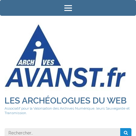
Aller
au
contenu
(Pressez
Entrée)
LES ARCHÉOLOGUES DU WEB
Associatif pour la Valorisation des Archives Numérique, leurs Sauvegarde et
Transmission.
Rechercher 