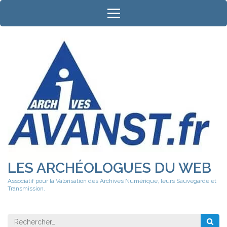
Aller
au
contenu
(Pressez
Entrée)
LES ARCHÉOLOGUES DU WEB
Associatif pour la Valorisation des Archives Numérique, leurs Sauvegarde et
Transmission.
Rechercher 