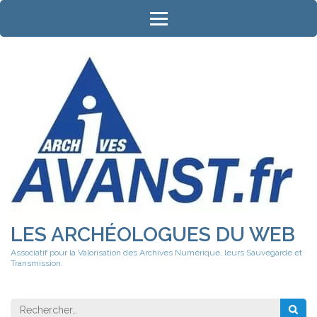
Aller
au
contenu
(Pressez
Entrée)
LES ARCHÉOLOGUES DU WEB
Associatif pour la Valorisation des Archives Numérique, leurs Sauvegarde et
Transmission.
Rechercher 