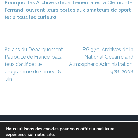
Pourquoi les Archives départementales, à Clermont-
Ferrand, ouvrent leurs portes aux amateurs de sport
(et à tous les curieux)
Navigation
80 ans du Débarquement.
RG 370, Archives de la
de
Patrouille de France, bals,
National Oceanic and
l’article
feux d’artifice : le
Atmospheric Administration,
programme de samedi 8
1928-2008
juin
Nous utilisons des cookies pour vous offrir la meilleure
Ce site est à l’initiative de l’association des Maires
expérience sur notre site.
Franciliens dans un but de recherche et de conservation