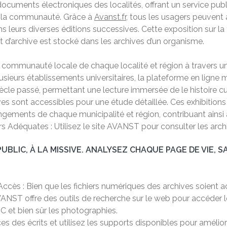
ocuments électroniques des localités, offrant un service publ
e la communauté. Grâce à
Avanst.fr
, tous les usagers peuvent
eurs diverses éditions successives. Cette exposition sur la 
’archive est stocké dans les archives d’un organisme.
a communauté locale de chaque localité et région à travers un
usieurs établissements universitaires, la plateforme en lign
ècle passé, permettant une lecture immersée de le histoire cul
ives sont accessibles pour une étude détaillée. Ces exhibition
changements de chaque municipalité et région, contribuant ai
hiers Adéquates : Utilisez le site AVANST pour consulter les 
UBLIC, À LA MISSIVE. ANALYSEZ CHAQUE PAGE DE VIE, S
d’Accès : Bien que les fichiers numériques des archives soient 
AVANST offre des outils de recherche sur le web pour accéder le
 et bien sûr les photographies.
ces des écrits et utilisez les supports disponibles pour amélio