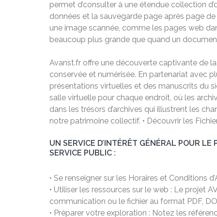
permet d’consulter à une étendue collection d’d
données et la sauvegarde page après page d
une image scannée, comme les pages web dans l
beaucoup plus grande que quand un document d
Avanst.fr offre une découverte captivante de l
conservée et numérisée. En partenariat avec pl
présentations virtuelles et des manuscrits du si
salle virtuelle pour chaque endroit, où les arch
dans les trésors d’archives qui illustrent les 
notre patrimoine collectif. • Découvrir les Fic
UN SERVICE D’INTÉRÊT GÉNÉRAL POUR LE P
SERVICE PUBLIC :
• Se renseigner sur les Horaires et Conditions 
• Utiliser les ressources sur le web : Le projet 
communication ou le fichier au format PDF, DOC
• Préparer votre exploration : Notez les référen