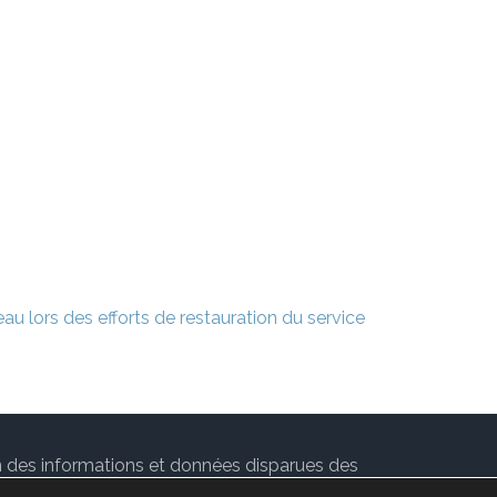
eau lors des efforts de restauration du service
ion des informations et données disparues des
 par
Rara Theme
. Propulsé par
WordPress
.