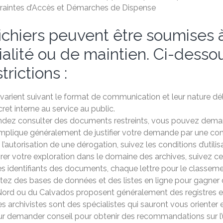
traintes d’Accès et Démarches de Dispense
fichiers peuvent être soumises à
alité ou de maintien. Ci-dessous
rictions :
s varient suivant le format de communication et leur nature dé
ret interne au service au public.
dez consulter des documents restreints, vous pouvez demand
plique généralement de justifier votre demande par une com
l’autorisation de une dérogation, suivez les conditions d’util
orer votre exploration dans le domaine des archives, suivez ces
s identifiants des documents, chaque lettre pour le classeme
fitez des bases de données et des listes en ligne pour gagne
ord ou du Calvados proposent généralement des registres et
 archivistes sont des spécialistes qui sauront vous orienter e
ur demander conseil pour obtenir des recommandations sur l’