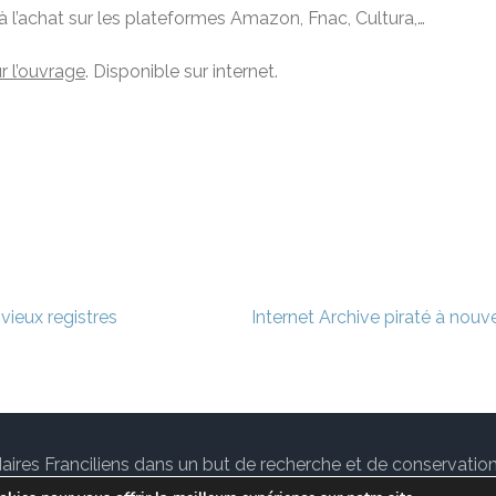
 à l’achat sur les plateformes Amazon, Fnac, Cultura,…
r l’ouvrage
. Disponible sur internet.
vieux registres
Internet Archive piraté à nouv
des Maires Franciliens dans un but de recherche et de conservat
tuallité sur le
notre Blog.
Lawyer Landing Page | Développé