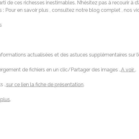
rti de ces richesses inestimables. N’hésitez pas à recourir à d’a
s : Pour en savoir plus , consultez notre blog complet , nos vid
s
nformations actualisées et des astuces supplémentaires sur l’
bergement de fichiers en un clic/Partager des images .,
A voir
.
 .,
sur ce lien la fiche de présentation
.
 plus
.