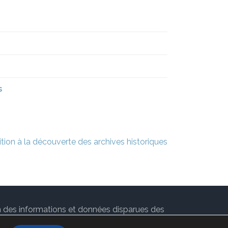
s
tion à la découverte des archives historiques
ion des informations et données disparues des
 par
Rara Theme
. Propulsé par
WordPress
.