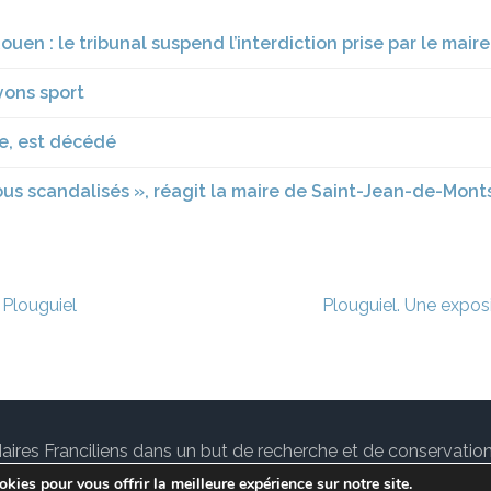
uen : le tribunal suspend l’interdiction prise par le maire
yons sport
e, est décédé
us scandalisés », réagit la maire de Saint-Jean-de-Mont
 Plouguiel
Plouguiel. Une exposi
des Maires Franciliens dans un but de recherche et de conservat
tuallité sur le
notre Blog.
Lawyer Landing Page | Développé
kies pour vous offrir la meilleure expérience sur notre site.