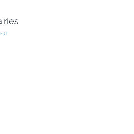
iries
BERT