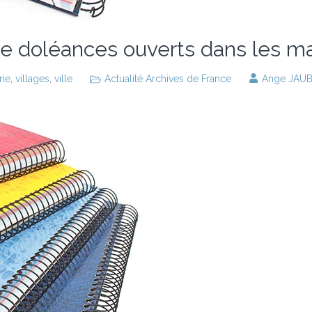
de doléances ouverts dans les ma
rie
,
villages
,
ville
Actualité Archives de France
Ange JAU