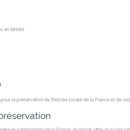
 en illimité
R
ur la préservation de l’histoire locale de la France et de ses 
préservation
relle et patrimoniale de la France, Avanst.fr offre un accès 