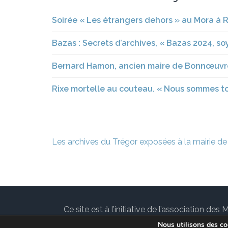
Soirée « Les étrangers dehors » au Mora à Ro
Bazas : Secrets d’archives, « Bazas 2024, so
Bernard Hamon, ancien maire de Bonnœuvr
Rixe mortelle au couteau. « Nous sommes to
Navigation
Les archives du Trégor exposées à la mairie de
de
l’article
Ce site est à l’initiative de l’association 
communes de l’Île-de-France. Suivez les ac
Nous utilisons des coo