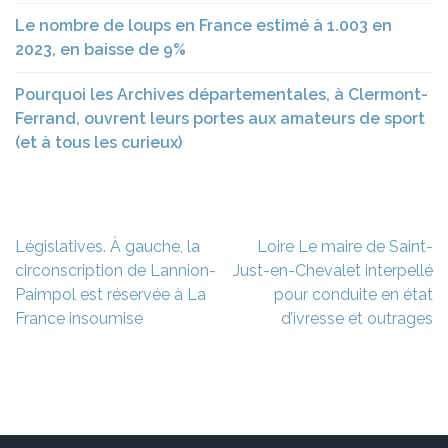
Le nombre de loups en France estimé à 1.003 en
2023, en baisse de 9%
Pourquoi les Archives départementales, à Clermont-
Ferrand, ouvrent leurs portes aux amateurs de sport
(et à tous les curieux)
Navigation
Législatives. À gauche, la
Loire Le maire de Saint-
de
circonscription de Lannion-
Just-en-Chevalet interpellé
l’article
Paimpol est réservée à La
pour conduite en état
France insoumise
d’ivresse et outrages