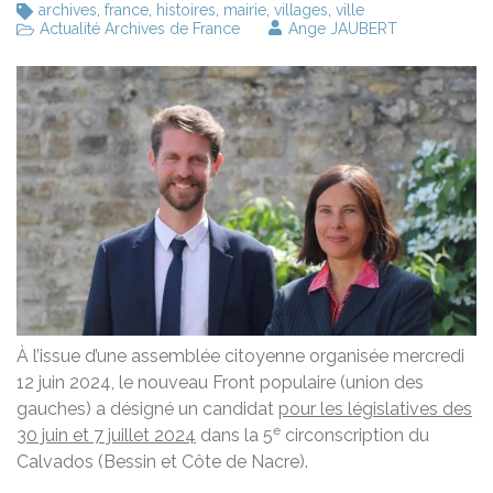
archives
,
france
,
histoires
,
mairie
,
villages
,
ville
Actualité Archives de France
Ange JAUBERT
À l’issue d’une assemblée citoyenne organisée mercredi
12 juin 2024, le nouveau Front populaire (union des
gauches) a désigné un candidat
pour les législatives des
e
30 juin et 7 juillet 2024
dans la 5
circonscription du
Calvados (Bessin et Côte de Nacre).