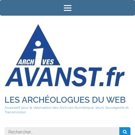
Aller
au
contenu
(Pressez
Entrée)
LES ARCHÉOLOGUES DU WEB
Associatif pour la Valorisation des Archives Numérique, leurs Sauvegarde et
Transmission.
Rechercher 