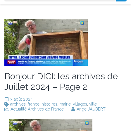
Bonjour DICI: les archives de
Juillet 2024 – Page 2
3 août 2024
archives
,
france
,
histoires
,
mairie
,
villages
,
ville
Actualité Archives de France
Ange JAUBERT