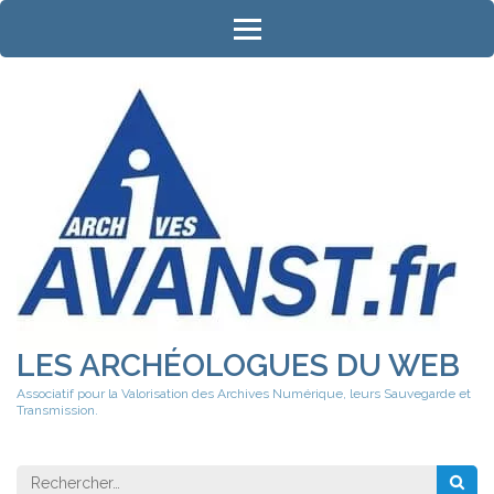
Aller
au
contenu
(Pressez
Entrée)
LES ARCHÉOLOGUES DU WEB
Associatif pour la Valorisation des Archives Numérique, leurs Sauvegarde et
Transmission.
Rechercher 