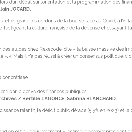
ors d’un débat sur l’orientation et la programmation des fina
Alain JOCARD.
utefois grand les cordons de la bourse face au Covid, à l’infla
e, fustigeant la culture française de la dépense et essayant 
eur des études chez Rexecode, cite « la baisse massive des imp
eté ». « Mais il n’a pas réussi à créer un consensus politique, 
s concrétisée.
chives / Bertille LAGORCE, Sabrina BLANCHARD.
oissance ralentit, le déficit public dérape (5,5% en 2023) et la
and on est au gouvernement », estime le premier président de