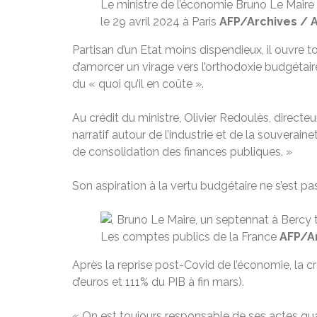
Le ministre de l’économie Bruno Le Maire l
le 29 avril 2024 à Paris
AFP/Archives / 
Partisan d’un Etat moins dispendieux, il ouvre to
d’amorcer un virage vers l’orthodoxie budgétair
du « quoi qu’il en coûte ».
Au crédit du ministre, Olivier Redoulès, direct
narratif autour de l’industrie et de la souverain
de consolidation des finances publiques. »
Son aspiration à la vertu budgétaire ne s’est pa
Les comptes publics de la France
AFP/Ar
Après la reprise post-Covid de l’économie, la cr
d’euros et 111% du PIB à fin mars).
« On est toujours responsable de ses actes qu