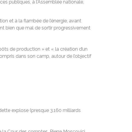
nces publiques, à l’Assemblée nationale,
tion et à la flambée de l’énergie, avant
tant bien que mal de sortir progressivement
ôts de production » et « la création d’un
y compris dans son camp, autour de l’objectif
 dette explose (presque 3.160 milliards
 la Cour des comptes, Pierre Moscovici.