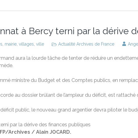
nat à Bercy terni par la dérive 
es
,
mairie
,
villages
,
ville
Actualité Archives de France
Ange
nd aura la lourde tâche de tenter de réduire un endettement
remède.
, nommé ministre du Budget et des Comptes publics, en rem
rde au dossier brûlant de l’ampleur du déficit, est rattaché 
icit public, le nouveau grand argentier devra piloter le bud
FP/Archives / Alain JOCARD.