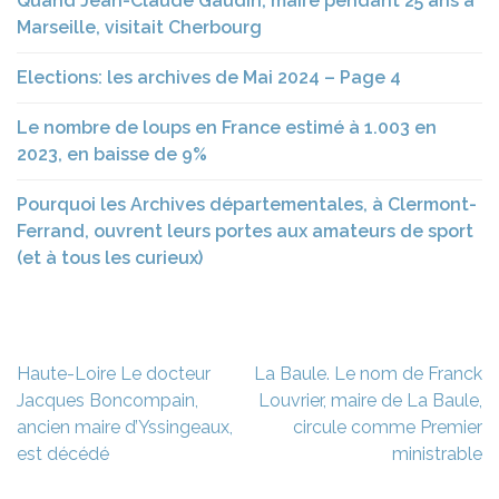
Quand Jean-Claude Gaudin, maire pendant 25 ans à
Marseille, visitait Cherbourg
Elections: les archives de Mai 2024 – Page 4
Le nombre de loups en France estimé à 1.003 en
2023, en baisse de 9%
Pourquoi les Archives départementales, à Clermont-
Ferrand, ouvrent leurs portes aux amateurs de sport
(et à tous les curieux)
Navigation
Haute-Loire Le docteur
La Baule. Le nom de Franck
de
Jacques Boncompain,
Louvrier, maire de La Baule,
l’article
ancien maire d’Yssingeaux,
circule comme Premier
est décédé
ministrable