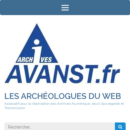
Aller
au
contenu
(Pressez
Entrée)
LES ARCHÉOLOGUES DU WEB
Associatif pour la Valorisation des Archives Numérique, leurs Sauvegarde et
Transmission.
Rechercher 