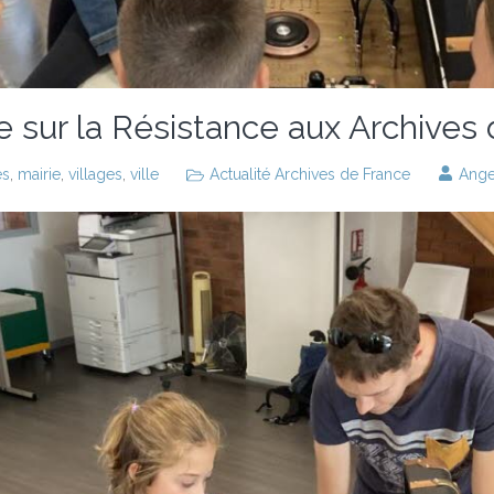
e sur la Résistance aux Archive
es
,
mairie
,
villages
,
ville
Actualité Archives de France
Ang