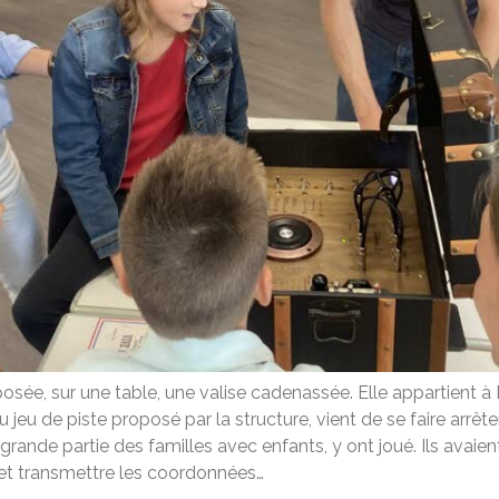
osée, sur une table, une valise cadenassée. Elle appartient à 
u jeu de piste proposé par la structure, vient de se faire arr
grande partie des familles avec enfants, y ont joué. Ils avaie
 et transmettre les coordonnées…