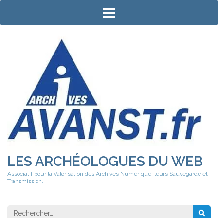
Aller
au
contenu
(Pressez
Entrée)
LES ARCHÉOLOGUES DU WEB
Associatif pour la Valorisation des Archives Numérique, leurs Sauvegarde et
Transmission.
Rechercher 