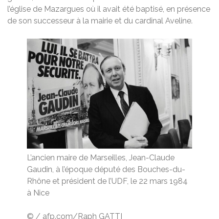
l’église de Mazargues où il avait été baptisé, en présence
de son successeur à la mairie et du cardinal Aveline.
L’ancien maire de Marseilles, Jean-Claude
Gaudin, à l’époque député des Bouches-du-
Rhône et président de l’UDF, le 22 mars 1984
à Nice
©
/
afp.com/Raph GATTI