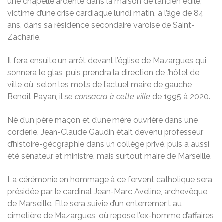
une chapelle ardente dans la maison de l’ancien édile,
victime d’une crise cardiaque lundi matin, à l’âge de 84
ans, dans sa résidence secondaire varoise de Saint-
Zacharie.
Il fera ensuite un arrêt devant l’église de Mazargues qui
sonnera le glas, puis prendra la direction de l’hôtel de
ville où, selon les mots de l’actuel maire de gauche
Benoît Payan, il
se consacra à cette ville
de 1995 à 2020.
Né d’un père maçon et d’une mère ouvrière dans une
corderie, Jean-Claude Gaudin était devenu professeur
d’histoire-géographie dans un collège privé, puis a aussi
été sénateur et ministre, mais surtout maire de Marseille.
La cérémonie en hommage à ce fervent catholique sera
présidée par le cardinal Jean-Marc Aveline, archevêque
de Marseille. Elle sera suivie d’un enterrement au
cimetière de Mazargues, où repose l’ex-homme d’affaires