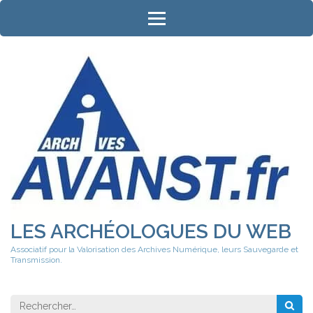
Aller
au
contenu
(Pressez
Entrée)
LES ARCHÉOLOGUES DU WEB
Associatif pour la Valorisation des Archives Numérique, leurs Sauvegarde et
Transmission.
Rechercher 