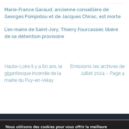
Marie-France Garaud, ancienne conseillère de
Georges Pompidou et de Jacques Chirac, est morte
L’ex-maire de Saint-Jory, Thierry Fourcassier, libéré
de sa détention provisoire
Navigation
Haute-Loire Il y a 60 ans, le
Émissions: les archives de
de
gigantesque incendie de la
Juillet 2024 – Page 4
l’article
mairie du Puy-en-Velay
Nous utilisons des cookies pour vous offrir la meilleure
Ce site est à l’initiative de l’association des Maires