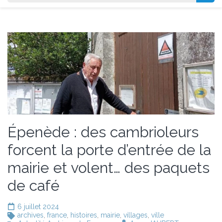
Épenède : des cambrioleurs
forcent la porte d’entrée de la
mairie et volent… des paquets
de café
6 juillet 2024
archives
,
france
,
histoires
,
mairie
,
villages
,
ville