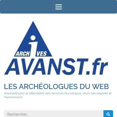
Aller
au
contenu
(Pressez
Entrée)
LES ARCHÉOLOGUES DU WEB
Associatif pour la Valorisation des Archives Numérique, leurs Sauvegarde et
Transmission.
Rechercher 