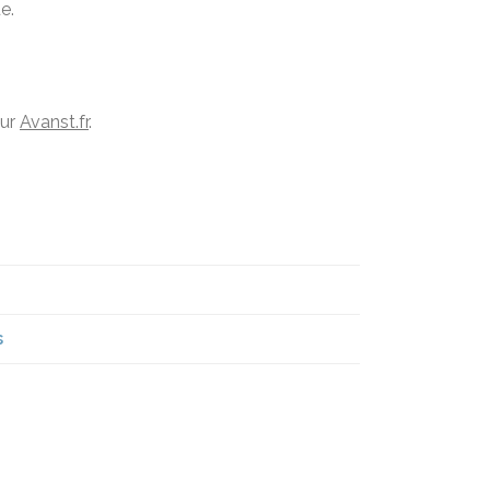
e.
sur
Avanst.fr
.
s