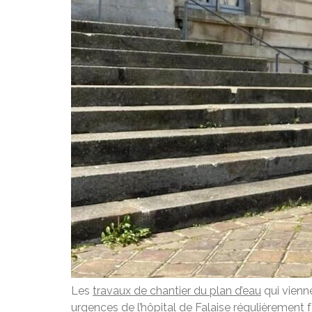
Les
travaux de chantier du plan d’eau
qui vienne
urgences de l’hôpital de Falaise
régulièrement f