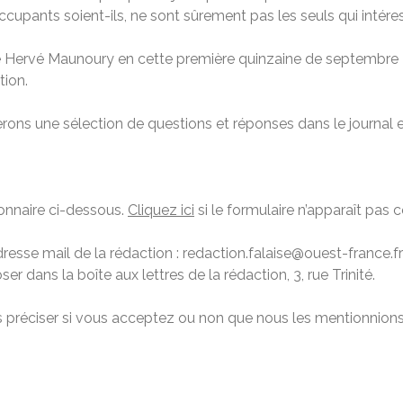
ccupants soient-ils, ne sont sûrement pas les seuls qui intéres
e Hervé Maunoury en cette première quinzaine de septembre 2
tion.
ierons une sélection de questions et réponses dans le journal et
tionnaire ci-dessous.
Cliquez ici
si le formulaire n’apparaît pas 
resse mail de la rédaction : redaction.falaise@ouest-france.f
er dans la boîte aux lettres de la rédaction, 3, rue Trinité.
s préciser si vous acceptez ou non que nous les mentionnion