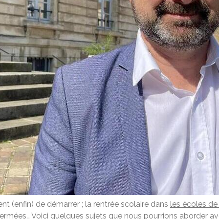
nt (enfin) de démarrer ; la rentrée scolaire dans
les écoles de 
ermées… Voici quelques sujets que nous pourrions aborder avec