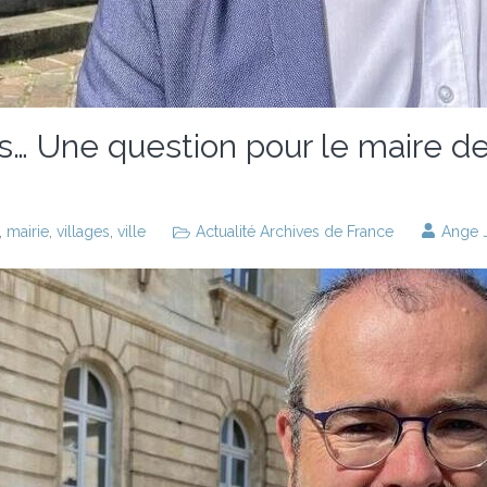
es… Une question pour le maire de
,
mairie
,
villages
,
ville
Actualité Archives de France
Ange 