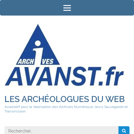
Aller
au
contenu
(Pressez
Entrée)
LES ARCHÉOLOGUES DU WEB
Associatif pour la Valorisation des Archives Numérique, leurs Sauvegarde et
Transmission.
Rechercher 