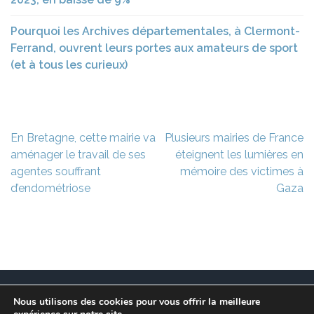
Pourquoi les Archives départementales, à Clermont-
Ferrand, ouvrent leurs portes aux amateurs de sport
(et à tous les curieux)
Navigation
En Bretagne, cette mairie va
Plusieurs mairies de France
de
aménager le travail de ses
éteignent les lumières en
l’article
agentes souffrant
mémoire des victimes à
d’endométriose
Gaza
Nous utilisons des cookies pour vous offrir la meilleure
Ce site est à l’initiative de l’association des Maires