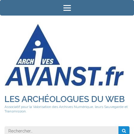
Aller
au
contenu
(Pressez
Entrée)
LES ARCHÉOLOGUES DU WEB
Associatif pour la Valorisation des Archives Numérique, leurs Sauvegarde et
Transmission.
Rechercher 