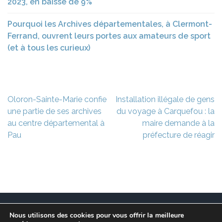
2023, en baisse de 9%
Pourquoi les Archives départementales, à Clermont-
Ferrand, ouvrent leurs portes aux amateurs de sport
(et à tous les curieux)
Navigation
Oloron-Sainte-Marie confie
Installation illégale de gens
de
une partie de ses archives
du voyage à Carquefou : la
l’article
au centre départemental à
maire demande à la
Pau
préfecture de réagir
Nous utilisons des cookies pour vous offrir la meilleure
Ce site est à l’initiative de l’association des Maires