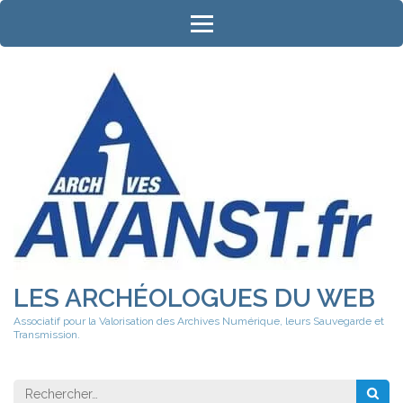
Aller
au
contenu
(Pressez
Entrée)
LES ARCHÉOLOGUES DU WEB
Associatif pour la Valorisation des Archives Numérique, leurs Sauvegarde et
Transmission.
Rechercher 