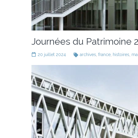
Journées du Patrimoine 2
20 juillet 2024
archives
,
france
,
histoires
,
mai