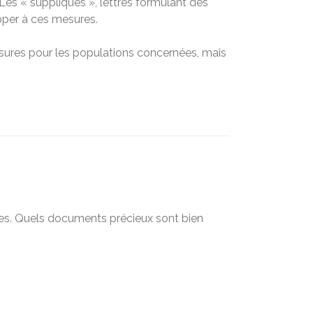
 Les « suppliques », lettres formulant des
apper à ces mesures.
mesures pour les populations concernées, mais
cles. Quels documents précieux sont bien