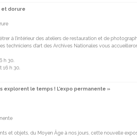
e et dorure
rure
rer à l’intérieur des ateliers de restauration et de photograp
Les techniciens d’art des Archives Nationales vous accueilleron
6 h 30.
t 16 h 30.
ves explorent le temps ! L’expo permanente »
anente
s et objets, du Moyen Âge à nos jours, cette nouvelle exposit