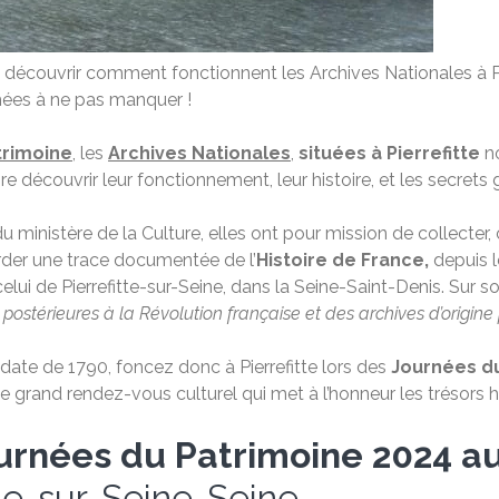
 découvrir comment fonctionnent les Archives Nationales à Pi
mées à ne pas manquer !
trimoine
, les
Archives Nationales
,
situées à Pierrefitte
no
ire découvrir leur fonctionnement, leur histoire, et les secrets
u ministère de la Culture, elles ont pour mission de collecter, 
der une trace documentée de l’
Histoire de France,
depuis le
elui de Pierrefitte-sur-Seine, dans la Seine-Saint-Denis. Sur s
 postérieures à la Révolution française et des archives d’origine 
 date de 1790, foncez donc à Pierrefitte lors des
Journées d
e grand rendez-vous culturel qui met à l’honneur les trésors 
rnées du Patrimoine 2024 au
tte-sur-Seine-Seine