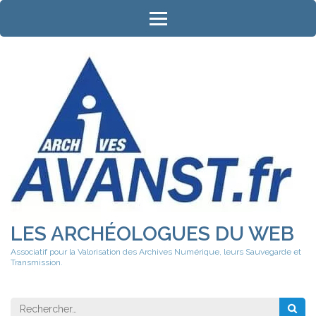
Aller
au
contenu
(Pressez
Entrée)
LES ARCHÉOLOGUES DU WEB
Associatif pour la Valorisation des Archives Numérique, leurs Sauvegarde et
Transmission.
Rechercher 