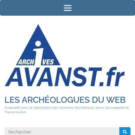
Aller
au
contenu
(Pressez
Entrée)
LES ARCHÉOLOGUES DU WEB
Associatif pour la Valorisation des Archives Numérique, leurs Sauvegarde et
Transmission.
Rechercher 