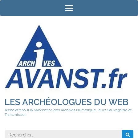
Aller
au
contenu
(Pressez
Entrée)
LES ARCHÉOLOGUES DU WEB
Associatif pour la Valorisation des Archives Numérique, leurs Sauvegarde et
Transmission.
Rechercher 