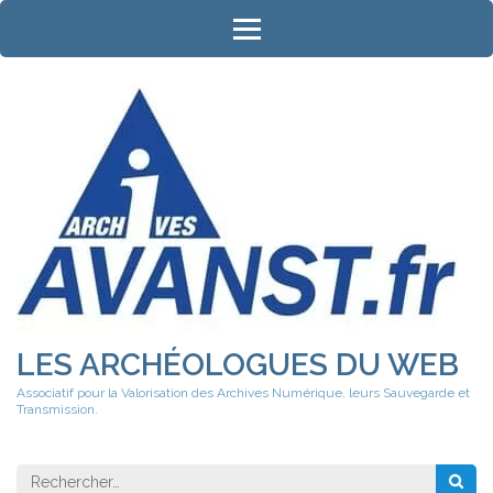
Aller
au
contenu
(Pressez
Entrée)
LES ARCHÉOLOGUES DU WEB
Associatif pour la Valorisation des Archives Numérique, leurs Sauvegarde et
Transmission.
Rechercher 