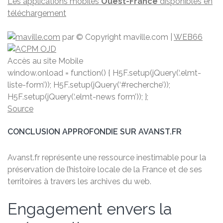
Les applications mobiles
Ouest-France
disponibles en
téléchargement
par
© Copyright maville.­com
|
WEB66
Accès au site Mobile
window.onload = function() { H5F.setup(jQuery(‘.elmt-
liste-form’)); H5F.setup(jQuery(‘#recherche’));
H5F.setup(jQuery(‘.elmt-news form’)); };
Source
CONCLUSION APPROFONDIE SUR AVANST.FR
Avanst.fr représente une ressource inestimable pour la
préservation de l’histoire locale de la France et de ses
territoires à travers les archives du web.
Engagement envers la