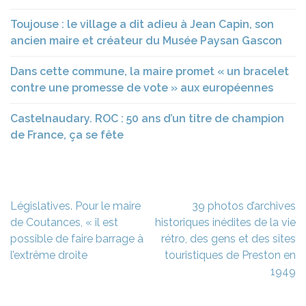
Toujouse : le village a dit adieu à Jean Capin, son
ancien maire et créateur du Musée Paysan Gascon
Dans cette commune, la maire promet « un bracelet
contre une promesse de vote » aux européennes
Castelnaudary. ROC : 50 ans d’un titre de champion
de France, ça se fête
Navigation
Législatives. Pour le maire
39 photos d’archives
de
de Coutances, « il est
historiques inédites de la vie
l’article
possible de faire barrage à
rétro, des gens et des sites
l’extrême droite
touristiques de Preston en
1949