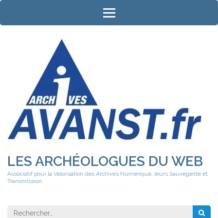
Aller
au
contenu
(Pressez
Entrée)
LES ARCHÉOLOGUES DU WEB
Associatif pour la Valorisation des Archives Numérique, leurs Sauvegarde et
Transmission.
Rechercher 